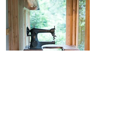
カテゴリー
news
（58）
58件の記事
LIFE
（9）
9件の記事
靴の専門学校
（15）
15件の記事