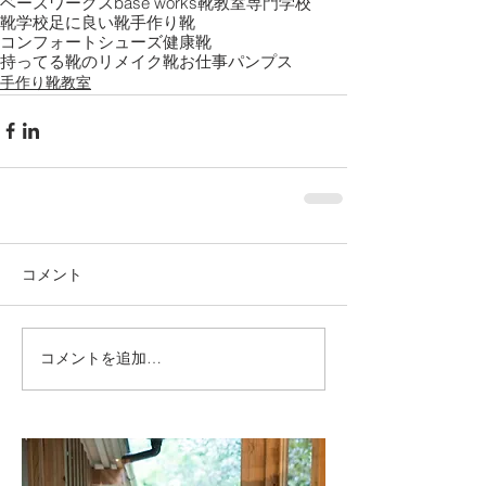
ベースワークス
base works
靴教室
専門学校
靴学校
足に良い靴
手作り靴
コンフォートシューズ
健康靴
持ってる靴のリメイク
靴
お仕事パンプス
手作り靴教室
コメント
コメントを追加…