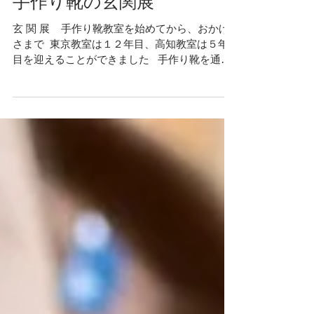
手作り靴の玄関展
玄 関 展​ ​ ​ ​ 手作り靴教室を始めてから、おかげ
さまで ​ 東京教室は１２年目、高知教室は５年
目を迎えることができました ​ ​ 手作り靴を通し
て ​ 足とクツの 良い関わり合いを知り ​ 足元から
健やかな暮らし方を考える ​ そんな場に...