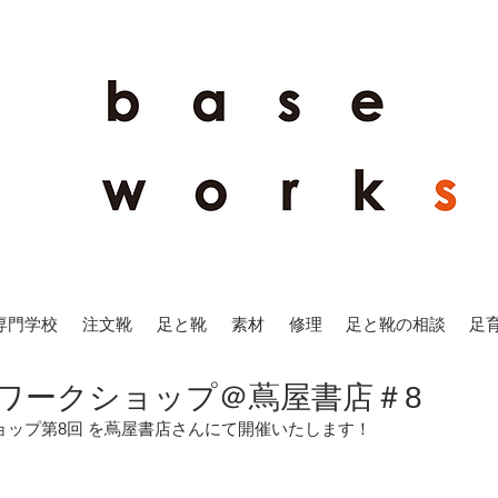
専門学校
注文靴
足と靴
素材
修理
足と靴の相談
足
小物出張ワークショップ＠蔦屋書店＃8
ップ第8回 を蔦屋書店さんにて開催いたします！