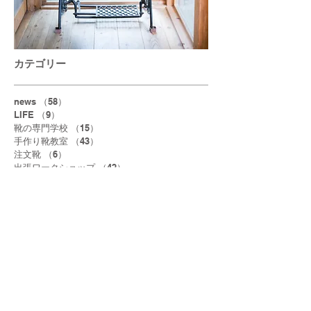
カテゴリー
news
（58）
58件の記事
LIFE
（9）
9件の記事
靴の専門学校
（15）
15件の記事
手作り靴教室
（43）
43件の記事
注文靴
（6）
6件の記事
出張ワークショップ
（42）
42件の記事
受注会
（6）
6件の記事
展覧会
（1）
1件の記事
足育講座
（6）
6件の記事
アーカイブ
2025年12月
（1）
1件の記事
2025年5月
（1）
1件の記事
2025年4月
（1）
1件の記事