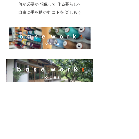
何が必要か 想像して 作る暮らしへ
自由に手を動かす コトを 楽しもう
年末年始の開校日のお知らせ
足育講座のご依頼承ります
NEWS
FILA ✖️ base works 4/19SAT.20SUN