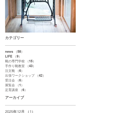
カテゴリー
news
（58）
58件の記事
LIFE
（9）
9件の記事
靴の専門学校
（15）
15件の記事
手作り靴教室
（43）
43件の記事
注文靴
（6）
6件の記事
出張ワークショップ
（42）
42件の記事
受注会
（6）
6件の記事
展覧会
（1）
1件の記事
足育講座
（6）
6件の記事
アーカイブ
2025年12月
（1）
1件の記事