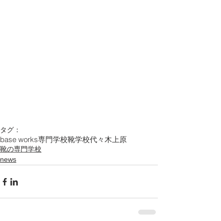
タグ：
base works
専門学校
靴学校
代々木上原
靴の専門学校
news