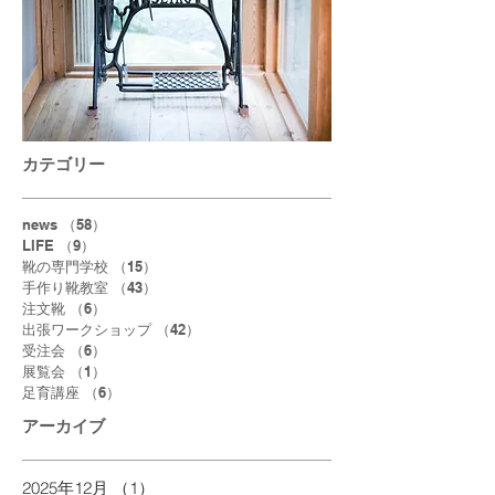
カテゴリー
news
（58）
58件の記事
LIFE
（9）
9件の記事
靴の専門学校
（15）
15件の記事
手作り靴教室
（43）
43件の記事
注文靴
（6）
6件の記事
出張ワークショップ
（42）
42件の記事
受注会
（6）
6件の記事
展覧会
（1）
1件の記事
足育講座
（6）
6件の記事
アーカイブ
2025年12月
（1）
1件の記事