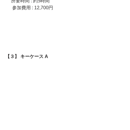
     所要時間 : 約5時間
　  参加費用 : 12,700円
【３】 キーケース A